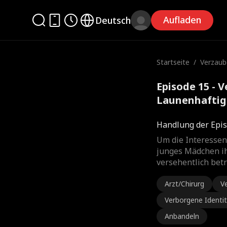
Aufladen
Deutsch
Startseite
/
Verzaub
nhaftigk
Episode 15 - 
Launenhaftig
Handlung der Epis
Um die Interessen
junges Mädchen ih
versehentlich betr
Arzt/Chirurg
V
Verborgene Identi
Anbandeln