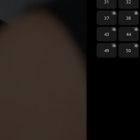
31
32
37
38
43
44
49
50