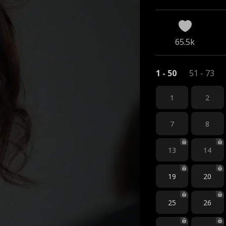
65.5k
1 - 50
51 - 73
1
2
7
8
13
14
19
20
25
26