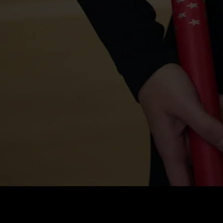
Preis
:
60
Guthaben
:
0