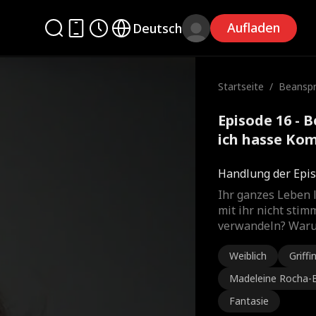
Aufladen
Deutsch
Startseite
/
Beanspr
n ich ha
Episode 16 - 
ich hasse Kom
Handlung der Epis
Ihr ganzes Leben 
mit ihr nicht stim
verwandeln? Waru
Weiblich
Griffi
Madeleine Rocha-
Fantasie