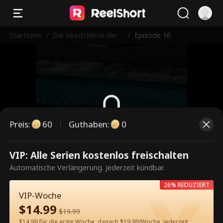
Startseite
/
Die Wunschliste der J
/
Episode 16
ungfrau
Preis
:
60
Guthaben
:
0
Dies ist eine kostenpflichtige
VIP: Alle Serien kostenlos freischalten
Episode. Bitte entsperren, um
Automatische Verlängerung. Jederzeit kündbar.
weiterzusehen.
26% REDUZIERT
VIP-Woche
$
14.99
$
19.99
60
Jetzt entsperren
$14.99 für die erste Woche, danach $19.99/Woche. Jederzeit