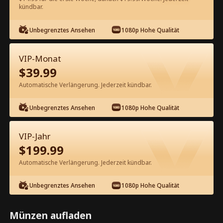
kündbar.
Kostenlos in der App ansehen
Unbegrenztes Ansehen
1080p Hohe Qualität
VIP-Monat
$
39.99
Automatische Verlängerung. Jederzeit kündbar.
Unbegrenztes Ansehen
1080p Hohe Qualität
Episode 16 - Die Wunschliste der
Jungfrau Kompletter Film
VIP-Jahr
$
199.99
1-50
51-82
Alle Episoden
Automatische Verlängerung. Jederzeit kündbar.
16
17
18
19
20
2
Unbegrenztes Ansehen
1080p Hohe Qualität
Münzen aufladen