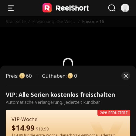
Startseite
/
Erwachung: Die Welt
/
Episode 16
wartet auf ihn
Preis
:
60
Guthaben
:
0
Dies ist eine kostenpflichtige
VIP: Alle Serien kostenlos freischalten
Episode. Bitte entsperren, um
Automatische Verlängerung. Jederzeit kündbar.
weiterzusehen.
26% REDUZIERT
VIP-Woche
$
14.99
$
19.99
60
Jetzt entsperren
$14.99 für die erste Woche, danach $19.99/Woche. Jederzeit