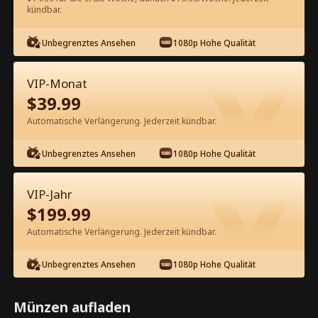
kündbar.
Kostenlos in der App ansehen
Unbegrenztes Ansehen
1080p Hohe Qualität
VIP-Monat
$
39.99
Automatische Verlängerung. Jederzeit kündbar.
Unbegrenztes Ansehen
1080p Hohe Qualität
Episode 16 - Erwachung: Die Welt
wartet auf ihn Kompletter Film
VIP-Jahr
$
199.99
1-50
51-60
Alle Episoden
Automatische Verlängerung. Jederzeit kündbar.
16
17
18
19
20
2
Unbegrenztes Ansehen
1080p Hohe Qualität
Münzen aufladen