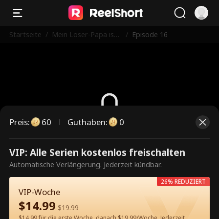
Startseite
/
Mein Loser-Papa ist
/
Episode 16
ein Undercover-Groß
kopferter
Preis
:
60
Guthaben
:
0
Dies ist eine kostenpflichtige
VIP: Alle Serien kostenlos freischalten
Episode. Bitte entsperren, um
Automatische Verlängerung. Jederzeit kündbar.
weiterzusehen.
26% REDUZIERT
VIP-Woche
$
14.99
$
19.99
60
Jetzt entsperren
$14.99 für die erste Woche, danach $19.99/Woche. Jederzeit