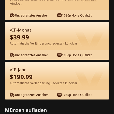
kündbar.
Kostenlos in der App ansehen
Unbegrenztes Ansehen
1080p Hohe Qualität
VIP-Monat
$
39.99
Automatische Verlängerung. Jederzeit kündbar.
Unbegrenztes Ansehen
1080p Hohe Qualität
Episode 16 - Mein Loser-Papa ist ein
Undercover-Großkopferter
VIP-Jahr
Kompletter Film
$
199.99
0-49
50-72
Alle Episoden
Automatische Verlängerung. Jederzeit kündbar.
16
17
18
19
20
2
Unbegrenztes Ansehen
1080p Hohe Qualität
Münzen aufladen