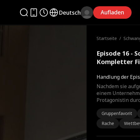
Aufladen
Deutsch
Startseite
/
Schwang
Episode 16 - 
Kompletter F
Handlung der Epis
Nachdem sie aufg
einem Unternehme
Protagonistin dur
Gruppenfavorit
Rache
Wettbe