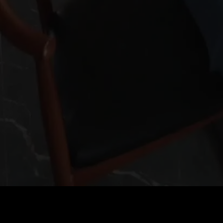
Preis
:
60
Guthaben
:
0