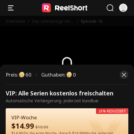
Startseite
/
Das schmutzige Geh
/
Episode 16
eimnis meines Stiefbr
uders
Preis
:
60
Guthaben
:
0
Dies ist eine kostenpflichtige
VIP: Alle Serien kostenlos freischalten
Episode. Bitte entsperren, um
Automatische Verlängerung. Jederzeit kündbar.
weiterzusehen.
26% REDUZIERT
VIP-Woche
$
14.99
$
19.99
60
Jetzt entsperren
$14.99 für die erste Woche, danach $19.99/Woche. Jederzeit