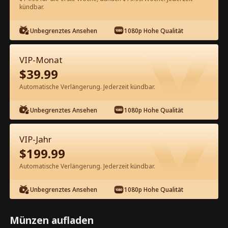
kündbar.
Kostenlos in der App ansehen
Unbegrenztes Ansehen
1080p Hohe Qualität
VIP-Monat
$
39.99
Automatische Verlängerung. Jederzeit kündbar.
Unbegrenztes Ansehen
1080p Hohe Qualität
Episode 16 - Das schmutzige
Geheimnis meines Stiefbruders
VIP-Jahr
Kompletter Film
$
199.99
1-50
51-62
Alle Episoden
Automatische Verlängerung. Jederzeit kündbar.
16
17
18
19
20
2
Unbegrenztes Ansehen
1080p Hohe Qualität
Münzen aufladen