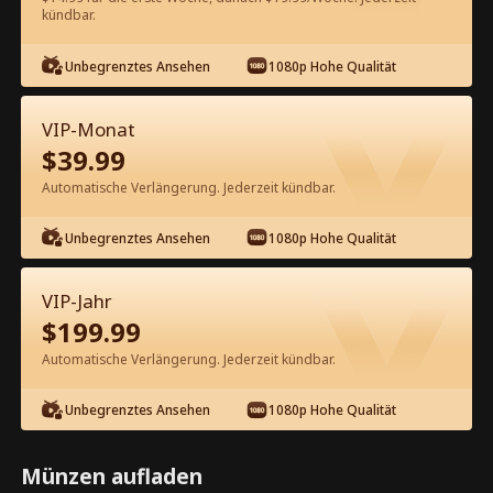
kündbar.
Kostenlos in der App ansehen
Unbegrenztes Ansehen
1080p Hohe Qualität
VIP-Monat
$
39.99
Automatische Verlängerung. Jederzeit kündbar.
Unbegrenztes Ansehen
1080p Hohe Qualität
Episode 17 - Geh weg, Stiefmutter, du
hast es ganz falsch! Kompletter Film
VIP-Jahr
$
199.99
0-49
50-55
Alle Episoden
Automatische Verlängerung. Jederzeit kündbar.
17
18
19
20
21
2
Unbegrenztes Ansehen
1080p Hohe Qualität
Münzen aufladen