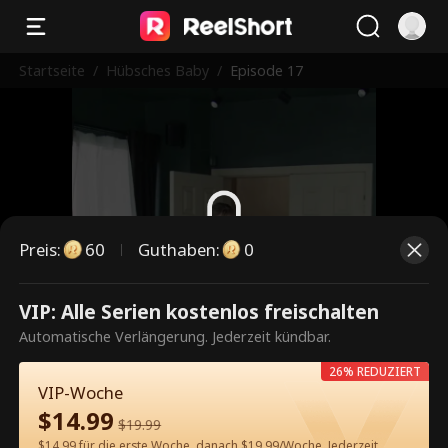
Startseite
/
Hübsches Baby
/
Episode 17
Preis
:
60
Guthaben
:
0
Dies ist eine kostenpflichtige
VIP: Alle Serien kostenlos freischalten
Episode. Bitte entsperren, um
Automatische Verlängerung. Jederzeit kündbar.
weiterzusehen.
26% REDUZIERT
VIP-Woche
$
14.99
$
19.99
60
Jetzt entsperren
$14.99 für die erste Woche, danach $19.99/Woche. Jederzeit