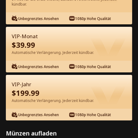
kündbar.
Kostenlos in der App ansehen
Unbegrenztes Ansehen
1080p Hohe Qualität
VIP-Monat
$
39.99
Automatische Verlängerung. Jederzeit kündbar.
Unbegrenztes Ansehen
1080p Hohe Qualität
Episode 17 - Hübsches Baby
Kompletter Film
VIP-Jahr
$
199.99
0-49
50-63
Alle Episoden
Automatische Verlängerung. Jederzeit kündbar.
17
18
19
20
21
2
Unbegrenztes Ansehen
1080p Hohe Qualität
Münzen aufladen