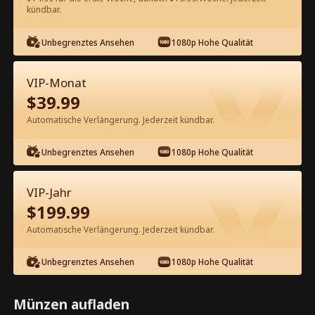
60
Jetzt entsperren
kündbar.
Unbegrenztes Ansehen
1080p Hohe Qualität
Kostenlos in der App ansehen
VIP-Monat
$
39.99
Automatische Verlängerung. Jederzeit kündbar.
Unbegrenztes Ansehen
1080p Hohe Qualität
Episode 17 - Mein dummer Ehemann
VIP-Jahr
ist ein Multimilliardär Kompletter
$
199.99
Film
Automatische Verlängerung. Jederzeit kündbar.
1-50
51-90
Alle Episoden
Unbegrenztes Ansehen
1080p Hohe Qualität
17
18
19
20
21
2
Münzen aufladen