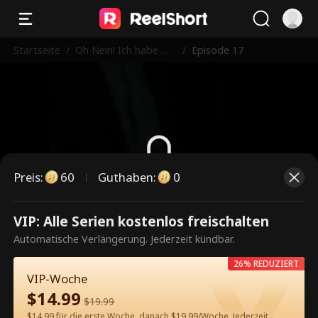
Startseite
/
Oh Nein! Ich habe mit
/
Episode 17
meinem Mann geschl
afen!
Preis
:
60
Guthaben
:
0
Dies ist eine kostenpflichtige
VIP: Alle Serien kostenlos freischalten
Episode. Bitte entsperren, um
Automatische Verlängerung. Jederzeit kündbar.
weiterzusehen.
26% REDUZIERT
VIP-Woche
$
14.99
$
19.99
60
Jetzt entsperren
$14.99 für die erste Woche, danach $19.99/Woche. Jederzeit