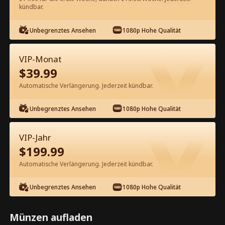
kündbar.
Kostenlos in der App ansehen
Unbegrenztes Ansehen
1080p Hohe Qualität
VIP-Monat
$
39.99
Automatische Verlängerung. Jederzeit kündbar.
Unbegrenztes Ansehen
1080p Hohe Qualität
Episode 17 - Oh Nein! Ich habe mit
meinem Mann geschlafen!
VIP-Jahr
Kompletter Film
$
199.99
0-49
50-84
Alle Episoden
Automatische Verlängerung. Jederzeit kündbar.
17
18
19
20
21
2
Unbegrenztes Ansehen
1080p Hohe Qualität
Münzen aufladen