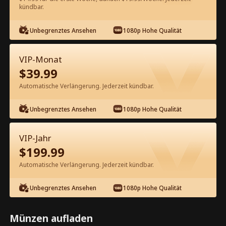
kündbar.
Kostenlos in der App ansehen
Unbegrenztes Ansehen
1080p Hohe Qualität
VIP-Monat
$
39.99
Automatische Verlängerung. Jederzeit kündbar.
Unbegrenztes Ansehen
1080p Hohe Qualität
Episode 17 - Onkel William, sag bitte
Ja! Kompletter Film
VIP-Jahr
$
199.99
0-49
50-51
Alle Episoden
Automatische Verlängerung. Jederzeit kündbar.
17
18
19
20
21
2
Unbegrenztes Ansehen
1080p Hohe Qualität
Münzen aufladen