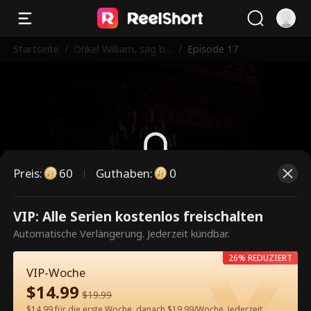
Startseite
/
Onkel William, sag bit
/
Episode 17
te Ja!
Preis
:
60
Guthaben
:
0
Dies ist eine kostenpflichtige
VIP: Alle Serien kostenlos freischalten
Episode. Bitte entsperren, um
Automatische Verlängerung. Jederzeit kündbar.
weiterzusehen.
26% REDUZIERT
VIP-Woche
$
14.99
$
19.99
60
Jetzt entsperren
$14.99 für die erste Woche, danach $19.99/Woche. Jederzeit