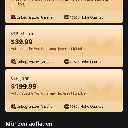
60
Jetzt entsperren
kündbar.
Unbegrenztes Ansehen
1080p Hohe Qualität
Kostenlos in der App ansehen
VIP-Monat
$
39.99
Automatische Verlängerung. Jederzeit kündbar.
Unbegrenztes Ansehen
1080p Hohe Qualität
Episode 17 - Schein Verheiratet mit
VIP-Jahr
meinem Milliardärs-CEO Kompletter
$
199.99
Film
Automatische Verlängerung. Jederzeit kündbar.
0-49
50-93
Alle Episoden
Unbegrenztes Ansehen
1080p Hohe Qualität
17
18
19
20
21
2
Münzen aufladen