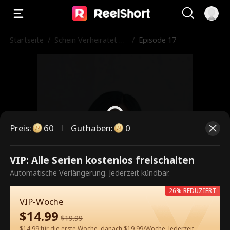
Startseite
/
Schein Verheiratet mi
/
Episode 17
t meinem Milliardärs-
CEO
Preis
:
60
Guthaben
:
0
VIP: Alle Serien kostenlos freischalten
Dies ist eine kostenpflichtige
Automatische Verlängerung. Jederzeit kündbar.
Episode. Bitte entsperren, um
26% REDUZIERT
weiterzusehen.
VIP-Woche
$
14.99
$
19.99
$14.99 für die erste Woche, danach $19.99/Woche. Jederzeit