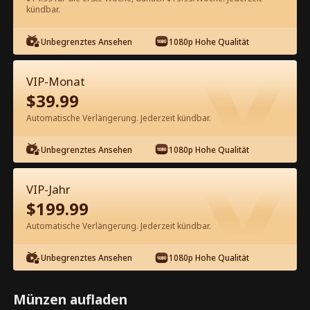
kündbar.
Kostenlos in der App ansehen
Unbegrenztes Ansehen
1080p Hohe Qualität
VIP-Monat
$
39.99
Automatische Verlängerung. Jederzeit kündbar.
Unbegrenztes Ansehen
1080p Hohe Qualität
Episode 17 - Schwanger und gefeuert
Kompletter Film
VIP-Jahr
$
199.99
1-30
Alle Episoden
Automatische Verlängerung. Jederzeit kündbar.
17
18
19
20
21
2
Unbegrenztes Ansehen
1080p Hohe Qualität
Münzen aufladen