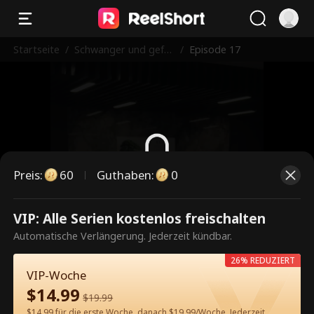
Startseite
/
Schwanger und gefe
/
Episode 17
uert
Preis
:
60
Guthaben
:
0
Dies ist eine kostenpflichtige
VIP: Alle Serien kostenlos freischalten
Episode. Bitte entsperren, um
Automatische Verlängerung. Jederzeit kündbar.
weiterzusehen.
26% REDUZIERT
VIP-Woche
$
14.99
$
19.99
60
Jetzt entsperren
$14.99 für die erste Woche, danach $19.99/Woche. Jederzeit