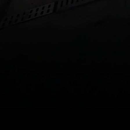
Preis
:
60
Guthaben
:
0