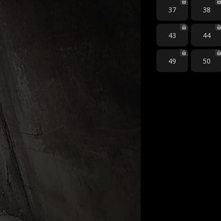
37
38
43
44
49
50