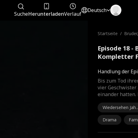
Deutsch
Suche
Herunterladen
Verlauf
Startseite
/
Bruder,
Episode 18 - 
Kompletter 
Handlung der Epi
Bis zum Tod ihrer
vier Geschwister
einander hatten. 
Wiedersehen Jahr
e später
Drama
Fami