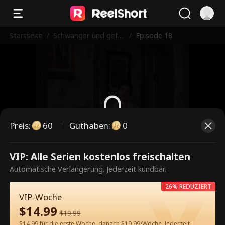
Startseite
/
Schwanger und gefe
/
Episode 18
uert
Preis
:
60
Guthaben
:
0
Dies ist eine kostenpflichtige
VIP: Alle Serien kostenlos freischalten
Episode. Bitte entsperren, um
Automatische Verlängerung. Jederzeit kündbar.
weiterzusehen.
26% REDUZIERT
VIP-Woche
$
14.99
$
19.99
60
Jetzt entsperren
$14.99 für die erste Woche, danach $19.99/Woche. Jederzeit