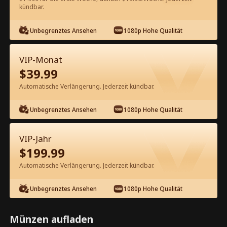
kündbar.
Kostenlos in der App ansehen
Unbegrenztes Ansehen
1080p Hohe Qualität
VIP-Monat
$
39.99
Automatische Verlängerung. Jederzeit kündbar.
Unbegrenztes Ansehen
1080p Hohe Qualität
Episode 18 - Schwanger und gefeuert
Kompletter Film
VIP-Jahr
$
199.99
1-30
Alle Episoden
Automatische Verlängerung. Jederzeit kündbar.
18
19
20
21
22
2
Unbegrenztes Ansehen
1080p Hohe Qualität
Münzen aufladen