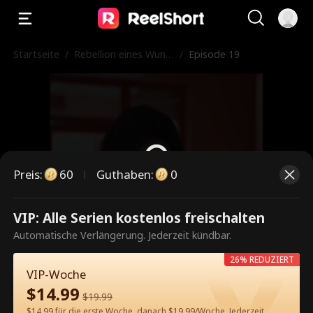
Startseite
/
Rebellion eines Wund
/
Episode 19
erkinds
Preis
:
60
Guthaben
:
0
VIP: Alle Serien kostenlos freischalten
Dies ist eine kostenpflichtige
Automatische Verlängerung. Jederzeit kündbar.
Episode. Bitte entsperren, um
26% REDUZIERT
weiterzusehen.
VIP-Woche
$
14.99
$
19.99
$14.99 für die erste Woche, danach $19.99/Woche. Jederzeit