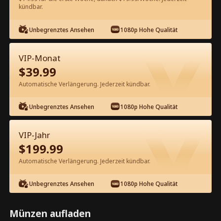
60
Jetzt entsperren
kündbar.
Unbegrenztes Ansehen
1080p Hohe Qualität
Kostenlos in der App ansehen
VIP-Monat
$
39.99
Automatische Verlängerung. Jederzeit kündbar.
Unbegrenztes Ansehen
1080p Hohe Qualität
Episode 19 - Rebellion eines
VIP-Jahr
Wunderkinds Kompletter Film
$
199.99
Automatische Verlängerung. Jederzeit kündbar.
1-50
51-70
Alle Episoden
Unbegrenztes Ansehen
1080p Hohe Qualität
19
20
21
22
23
2
Münzen aufladen