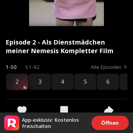
Episode 2 - Als Dienstmädchen
meiner Nemesis Kompletter Film
1-50
51-82
Alle Episoden
2
3
4
5
6
7
App-exklusiv: Kostenlos
60k
74.3k
Teilen
Öffnen
freischalten