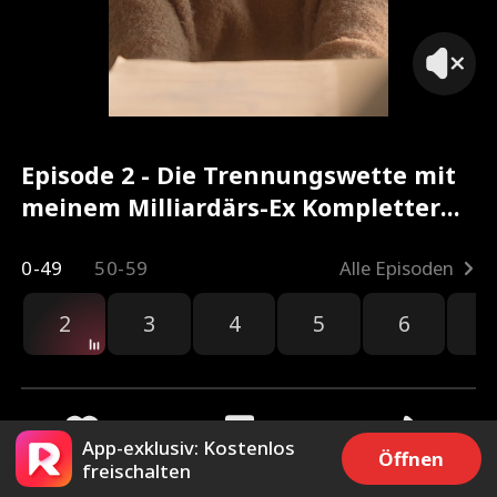
Episode 2 - Die Trennungswette mit
meinem Milliardärs-Ex Kompletter
Film
0-49
50-59
Alle Episoden
2
3
4
5
6
7
App-exklusiv: Kostenlos
Öffnen
freischalten
4.2k
66.4k
Teilen