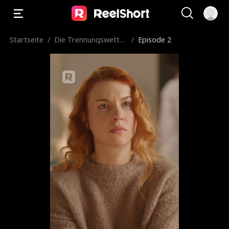
Startseite
/
Die Trennungswette
/
Episode 2
mit meinem Milliardä
rs-Ex