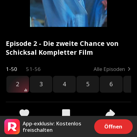
Episode 2 - Die zweite Chance von
Schicksal Kompletter Film
1-50
51-56
Alle Episoden
2
3
4
5
6
7
App-exklusiv: Kostenlos
3.6k
7.2k
Teilen
Öffnen
freischalten