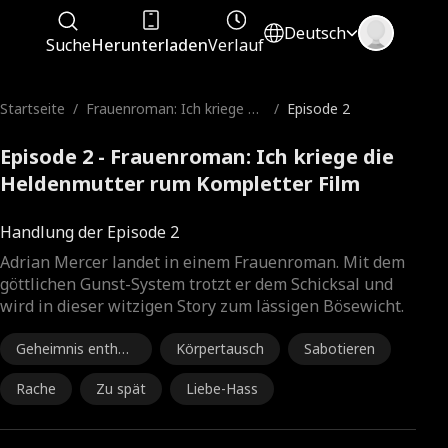
Deutsch
Suche
Herunterladen
Verlauf
Startseite
/
Frauenroman: Ich kriege di
/
Episode 2
e Heldenmutter rum
Episode 2 - Frauenroman: Ich kriege die
Heldenmutter rum Kompletter Film
Handlung der Episode 2
Adrian Mercer landet in einem Frauenroman. Mit dem
göttlichen Gunst-System trotzt er dem Schicksal und
wird in dieser witzigen Story zum lässigen Bösewicht.
Geheimnis enthüll
Körpertausch
Sabotieren
en
Rache
Zu spät
Liebe-Hass