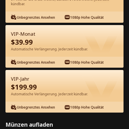
60
Jetzt entsperren
kündbar.
Unbegrenztes Ansehen
1080p Hohe Qualität
Kostenlos in der App ansehen
VIP-Monat
$
39.99
Automatische Verlängerung. Jederzeit kündbar.
Unbegrenztes Ansehen
1080p Hohe Qualität
Episode 20 - Am Hochzeitstag
VIP-Jahr
Kompletter Film
$
199.99
Automatische Verlängerung. Jederzeit kündbar.
1-50
Alle Episoden
Unbegrenztes Ansehen
1080p Hohe Qualität
20
21
22
23
24
2
Münzen aufladen