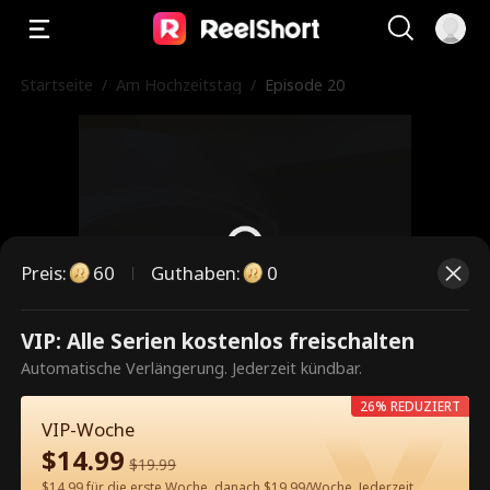
Startseite
/
Am Hochzeitstag
/
Episode 20
Preis
:
60
Guthaben
:
0
VIP: Alle Serien kostenlos freischalten
Dies ist eine kostenpflichtige
Automatische Verlängerung. Jederzeit kündbar.
Episode. Bitte entsperren, um
26% REDUZIERT
weiterzusehen.
VIP-Woche
$
14.99
$
19.99
$14.99 für die erste Woche, danach $19.99/Woche. Jederzeit