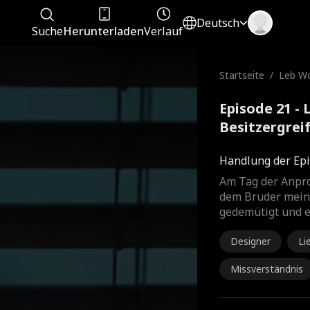
Deutsch
Suche
Herunterladen
Verlauf
Startseite
/
Leb Wo
ergrei
Episode 21 -
Besitzergrei
Handlung der Epi
Am Tag der Anpro
dem Bruder meine
gedemütigt und e
Designer
Li
Missverständnis