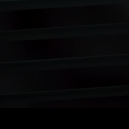
Preis
:
60
Guthaben
:
0