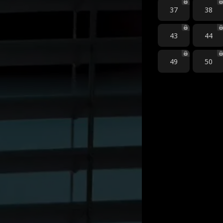
37
38
43
44
49
50