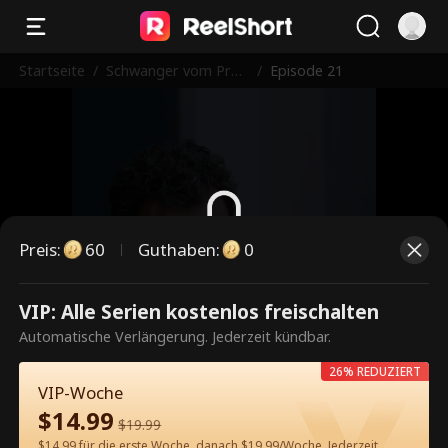
Startseite
/
Schwanger vom Prof
/
Episode 21
essor-Papa meines E
x
Preis
:
60
Guthaben
:
0
Dies ist eine kostenpflichtige
VIP: Alle Serien kostenlos freischalten
Episode. Bitte entsperren, um
Automatische Verlängerung. Jederzeit kündbar.
weiterzusehen.
26% REDUZIERT
VIP-Woche
$
14.99
$
19.99
60
Jetzt entsperren
$14.99 für die erste Woche, danach $19.99/Woche. Jederzeit