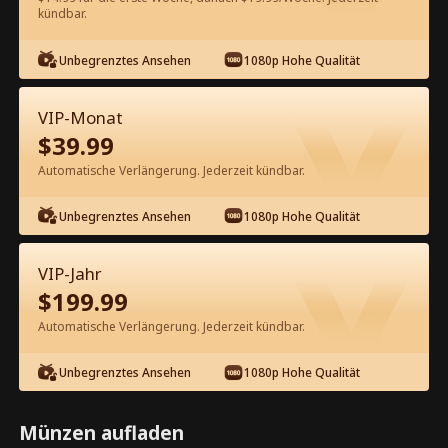
kündbar.
Kostenlos in der App ansehen
Unbegrenztes Ansehen
1080p Hohe Qualität
VIP-Monat
$
39.99
Automatische Verlängerung. Jederzeit kündbar.
Unbegrenztes Ansehen
1080p Hohe Qualität
Episode 21 - Schwanger vom
Professor-Papa meines Ex
VIP-Jahr
Kompletter Film
$
199.99
0-49
50-63
Alle Episoden
Automatische Verlängerung. Jederzeit kündbar.
21
22
23
24
25
2
Unbegrenztes Ansehen
1080p Hohe Qualität
Münzen aufladen