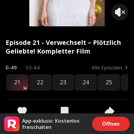
Episode 21 - Verwechselt – Plötzlich
Geliebte! Kompletter Film
0-49
50-64
Alle Episoden
21
22
23
24
25
2
App-exklusiv: Kostenlos
4k
73.6k
Teilen
Öffnen
freischalten