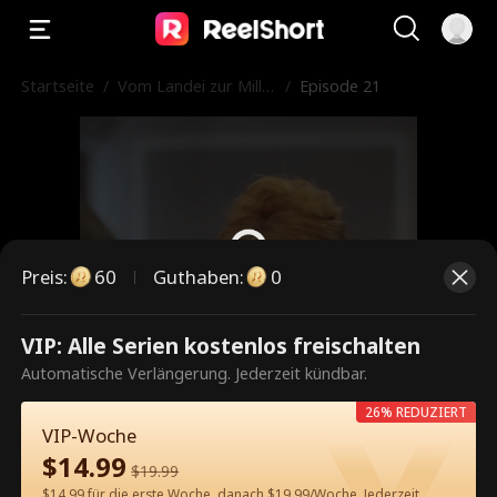
Startseite
/
Vom Landei zur Millia
/
Episode 21
rdärsbraut
Preis
:
60
Guthaben
:
0
VIP: Alle Serien kostenlos freischalten
Dies ist eine kostenpflichtige
Automatische Verlängerung. Jederzeit kündbar.
Episode. Bitte entsperren, um
26% REDUZIERT
weiterzusehen.
VIP-Woche
$
14.99
$
19.99
$14.99 für die erste Woche, danach $19.99/Woche. Jederzeit