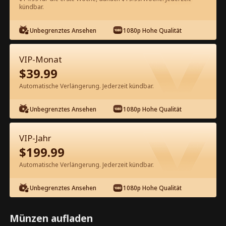
60
Jetzt entsperren
kündbar.
Unbegrenztes Ansehen
1080p Hohe Qualität
Kostenlos in der App ansehen
VIP-Monat
$
39.99
Automatische Verlängerung. Jederzeit kündbar.
Unbegrenztes Ansehen
1080p Hohe Qualität
Episode 21 - Vom Landei zur
VIP-Jahr
Milliardärsbraut Kompletter Film
$
199.99
Automatische Verlängerung. Jederzeit kündbar.
0-49
50-72
Alle Episoden
Unbegrenztes Ansehen
1080p Hohe Qualität
21
22
23
24
25
2
Münzen aufladen