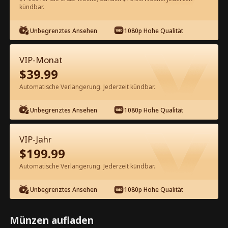
60
Jetzt entsperren
kündbar.
Unbegrenztes Ansehen
1080p Hohe Qualität
Kostenlos in der App ansehen
VIP-Monat
$
39.99
Automatische Verlängerung. Jederzeit kündbar.
Unbegrenztes Ansehen
1080p Hohe Qualität
Episode 22 - Deine unerwünschte
VIP-Jahr
Mutter ist mein Schatz Kompletter
$
199.99
Film
Automatische Verlängerung. Jederzeit kündbar.
1-50
51-69
Alle Episoden
Unbegrenztes Ansehen
1080p Hohe Qualität
22
23
24
25
26
2
Münzen aufladen