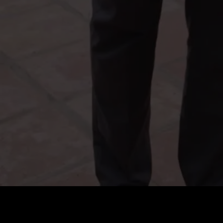
Preis
:
60
Guthaben
:
0