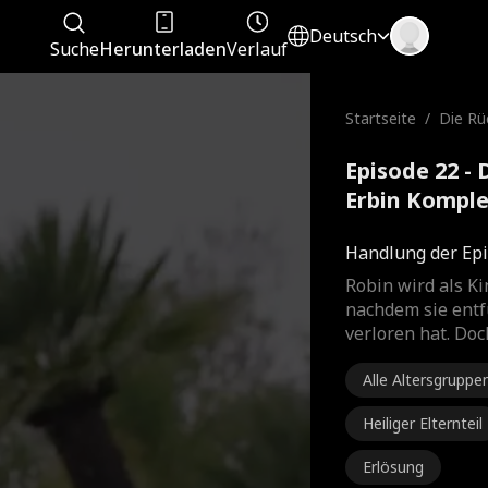
Deutsch
Suche
Herunterladen
Verlauf
Startseite
/
Die Rü
n Erbin
Episode 22 -
Erbin Komple
Handlung der Epi
Robin wird als Ki
nachdem sie entf
verloren hat. Doc
Alle Altersgruppe
Heiliger Elternteil
Erlösung