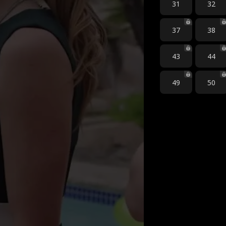
31
32
37
38
43
44
49
50