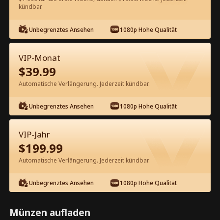
kündbar.
Kostenlos in der App ansehen
Unbegrenztes Ansehen
1080p Hohe Qualität
VIP-Monat
$
39.99
Automatische Verlängerung. Jederzeit kündbar.
Unbegrenztes Ansehen
1080p Hohe Qualität
Episode 23 - Die Geheime Ehe der
Krankenschwester Kompletter Film
VIP-Jahr
$
199.99
0-49
50-76
Alle Episoden
Automatische Verlängerung. Jederzeit kündbar.
23
24
25
26
27
2
Unbegrenztes Ansehen
1080p Hohe Qualität
Münzen aufladen