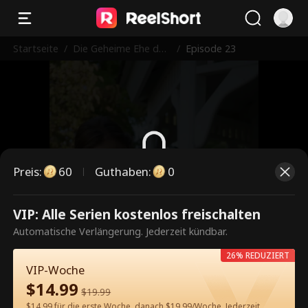
Startseite
/
Die Geheime Ehe der
/
Episode 23
Krankenschwester
Preis
:
60
Guthaben
:
0
Dies ist eine kostenpflichtige
VIP: Alle Serien kostenlos freischalten
Episode. Bitte entsperren, um
Automatische Verlängerung. Jederzeit kündbar.
weiterzusehen.
26% REDUZIERT
VIP-Woche
$
14.99
$
19.99
60
Jetzt entsperren
$14.99 für die erste Woche, danach $19.99/Woche. Jederzeit