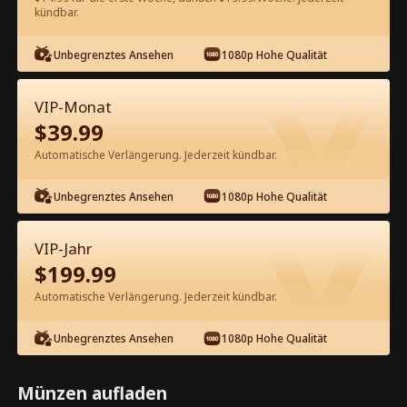
kündbar.
Kostenlos in der App ansehen
Unbegrenztes Ansehen
1080p Hohe Qualität
VIP-Monat
$
39.99
Automatische Verlängerung. Jederzeit kündbar.
Unbegrenztes Ansehen
1080p Hohe Qualität
Episode 23 - Mut zur Flucht –
Stylische Mama auf eigenen Wegen
VIP-Jahr
Kompletter Film
$
199.99
1-30
Alle Episoden
Automatische Verlängerung. Jederzeit kündbar.
23
24
25
26
27
2
Unbegrenztes Ansehen
1080p Hohe Qualität
Münzen aufladen