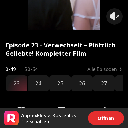
Episode 23 - Verwechselt – Plötzlich
Geliebte! Kompletter Film
0-49
50-64
Alle Episoden
23
24
25
26
27
2
App-exklusiv: Kostenlos
Öffnen
freischalten
3.9k
73.6k
Teilen