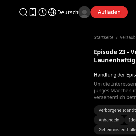
Aufladen
Deutsch
Startseite
/
Verzaub
nhaftigk
Episode 23 - 
Launenhaftig
Handlung der Epis
Um die Interessen
junges Mädchen ih
versehentlich betr
Verborgene Identi
Anbandeln
Ide
Geheimnis enthüll