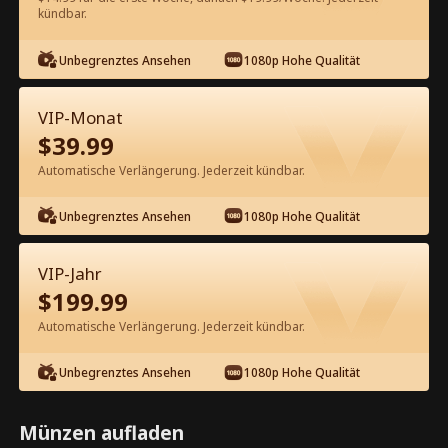
60
Jetzt entsperren
kündbar.
Unbegrenztes Ansehen
1080p Hohe Qualität
Kostenlos in der App ansehen
VIP-Monat
$
39.99
Automatische Verlängerung. Jederzeit kündbar.
Unbegrenztes Ansehen
1080p Hohe Qualität
Episode 23 - Zwielichtromanze:
VIP-Jahr
Blitzhochzeit mit dem erfahrenen
$
199.99
Tycoon Kompletter Film
Automatische Verlängerung. Jederzeit kündbar.
0-49
50-79
Alle Episoden
Unbegrenztes Ansehen
1080p Hohe Qualität
23
24
25
26
27
2
Münzen aufladen