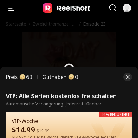
Startseite
/
Zwielichtromanze: Bli
/
Episode 23
tzhochzeit mit dem e
rfahrenen Tycoon
Preis
:
60
Guthaben
:
0
VIP: Alle Serien kostenlos freischalten
Dies ist eine kostenpflichtige
Automatische Verlängerung. Jederzeit kündbar.
Episode. Bitte entsperren, um
26% REDUZIERT
weiterzusehen.
VIP-Woche
$
14.99
$
19.99
$14.99 für die erste Woche, danach $19.99/Woche. Jederzeit