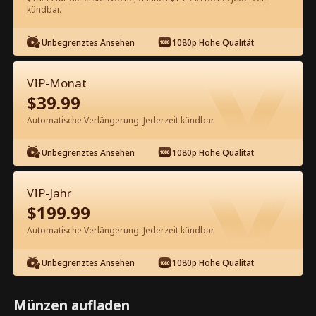
60
Jetzt entsperren
kündbar.
Unbegrenztes Ansehen
1080p Hohe Qualität
Kostenlos in der App ansehen
VIP-Monat
$
39.99
Automatische Verlängerung. Jederzeit kündbar.
Unbegrenztes Ansehen
1080p Hohe Qualität
Episode 25 - Die Jungfräuliche
VIP-Jahr
Leihmutter des Milliardärs
$
199.99
Kompletter Film
Automatische Verlängerung. Jederzeit kündbar.
0-49
50-64
Alle Episoden
Unbegrenztes Ansehen
1080p Hohe Qualität
25
26
27
28
29
3
Münzen aufladen