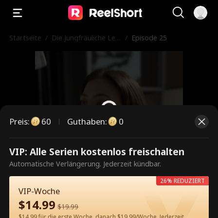
Startseite
/
Die Jungfräuliche Leih
/
Episode 25
mutter des Milliardär
s
Preis
:
60
Guthaben
:
0
VIP: Alle Serien kostenlos freischalten
Dies ist eine kostenpflichtige
Automatische Verlängerung. Jederzeit kündbar.
Episode. Bitte entsperren, um
26% REDUZIERT
weiterzusehen.
VIP-Woche
$
14.99
$
19.99
$14.99 für die erste Woche, danach $19.99/Woche. Jederzeit