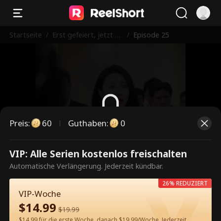
Startseite
/
Erst gefeiert, jetzt g
/
Episode 25
eheult?
Preis
:
60
Guthaben
:
0
Dies ist eine kostenpflichtige
VIP: Alle Serien kostenlos freischalten
Episode. Bitte entsperren, um
Automatische Verlängerung. Jederzeit kündbar.
weiterzusehen.
26% REDUZIERT
VIP-Woche
$
14.99
$
19.99
60
Jetzt entsperren
$14.99 für die erste Woche, danach $19.99/Woche. Jederzeit