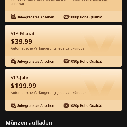
kündbar.
Kostenlos in der App ansehen
Unbegrenztes Ansehen
1080p Hohe Qualität
VIP-Monat
$
39.99
Automatische Verlängerung. Jederzeit kündbar.
Unbegrenztes Ansehen
1080p Hohe Qualität
Episode 25 - Erst gefeiert, jetzt
geheult? Kompletter Film
VIP-Jahr
$
199.99
1-31
Alle Episoden
Automatische Verlängerung. Jederzeit kündbar.
25
26
27
28
29
3
Unbegrenztes Ansehen
1080p Hohe Qualität
Münzen aufladen