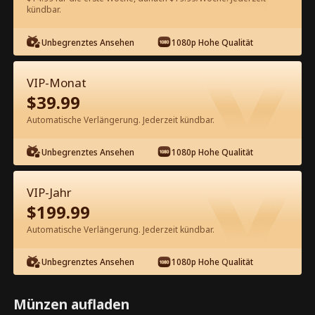
60
Jetzt entsperren
kündbar.
Unbegrenztes Ansehen
1080p Hohe Qualität
Kostenlos in der App ansehen
VIP-Monat
$
39.99
Automatische Verlängerung. Jederzeit kündbar.
Unbegrenztes Ansehen
1080p Hohe Qualität
Episode 25 - Fest der Macht
VIP-Jahr
Kompletter Film
$
199.99
Automatische Verlängerung. Jederzeit kündbar.
0-49
50-51
Alle Episoden
Unbegrenztes Ansehen
1080p Hohe Qualität
25
26
27
28
29
3
Münzen aufladen