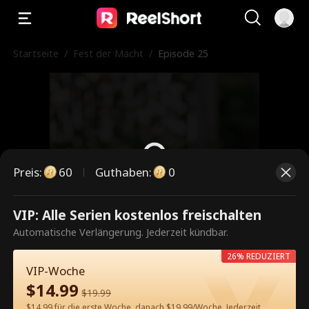
Startseite
/
Fest der Macht
/
Episode 25
Preis
:
60
Guthaben
:
0
VIP: Alle Serien kostenlos freischalten
Dies ist eine kostenpflichtige
Automatische Verlängerung. Jederzeit kündbar.
Episode. Bitte entsperren, um
26% REDUZIERT
weiterzusehen.
VIP-Woche
$
14.99
$
19.99
$14.99 für die erste Woche, danach $19.99/Woche. Jederzeit