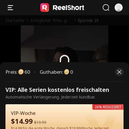
Startseite
/
Königlicher Erbe, geb
/
Episode 25
rochenes Herz im Kri
eg
Preis
:
60
Guthaben
:
0
Dies ist eine kostenpflichtige
VIP: Alle Serien kostenlos freischalten
Episode. Bitte entsperren, um
Automatische Verlängerung. Jederzeit kündbar.
weiterzusehen.
26% REDUZIERT
VIP-Woche
$
14.99
$
19.99
60
Jetzt entsperren
$14.99 für die erste Woche, danach $19.99/Woche. Jederzeit