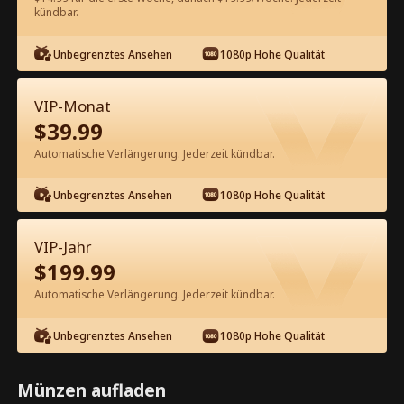
kündbar.
Kostenlos in der App ansehen
Unbegrenztes Ansehen
1080p Hohe Qualität
VIP-Monat
$
39.99
Automatische Verlängerung. Jederzeit kündbar.
Unbegrenztes Ansehen
1080p Hohe Qualität
Episode 25 - Königlicher Erbe,
gebrochenes Herz im Krieg
VIP-Jahr
Kompletter Film
$
199.99
0-49
50-54
Alle Episoden
Automatische Verlängerung. Jederzeit kündbar.
25
26
27
28
29
3
Unbegrenztes Ansehen
1080p Hohe Qualität
Münzen aufladen