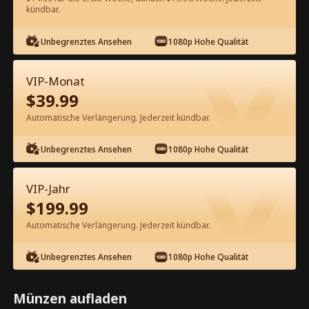
60
Jetzt entsperren
kündbar.
Unbegrenztes Ansehen
1080p Hohe Qualität
Kostenlos in der App ansehen
VIP-Monat
$
39.99
Automatische Verlängerung. Jederzeit kündbar.
Unbegrenztes Ansehen
1080p Hohe Qualität
Episode 25 - Leb Wohl für Immer,
VIP-Jahr
Besitzergreifender CEO Kompletter
$
199.99
Film
Automatische Verlängerung. Jederzeit kündbar.
1-50
51-80
Alle Episoden
Unbegrenztes Ansehen
1080p Hohe Qualität
25
26
27
28
29
3
Münzen aufladen