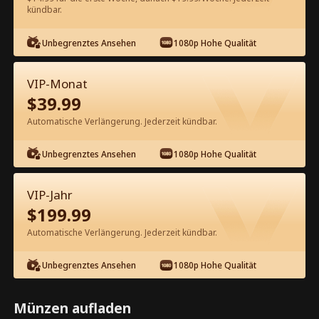
60
Jetzt entsperren
kündbar.
Unbegrenztes Ansehen
1080p Hohe Qualität
Kostenlos in der App ansehen
VIP-Monat
$
39.99
Automatische Verlängerung. Jederzeit kündbar.
Unbegrenztes Ansehen
1080p Hohe Qualität
Episode 25 - Liebe mit Vollgas –
VIP-Jahr
Gefährlich schnell Kompletter Film
$
199.99
Automatische Verlängerung. Jederzeit kündbar.
1-50
51-71
Alle Episoden
Unbegrenztes Ansehen
1080p Hohe Qualität
25
26
27
28
29
3
Münzen aufladen