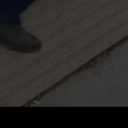
Preis
:
60
Guthaben
:
0