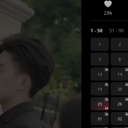
2.8k
1 - 50
51 - 90
1
2
7
8
13
14
19
20
25
26
31
32