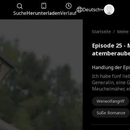
Deutsch
Suche
Herunterladen
Verlauf
Startseite
/
Meine 
en Sch
Episode 25 -
atemberaube
Kompletter 
Handlung der Epi
Ich habe fünf lie
Generalin, eine 
Meuchelmäher, ei
Werwolfangriff
Süße Romanze