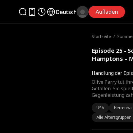
Aufladen
Deutsch
Startseite
/
Sommera
ptons –
einer b
Episode 25 - 
Hamptons – M
besten Freun
Handlung der Epis
Olive Parry tut i
Gefallen: Sie spiel
Gegenleistung zah
USA
Herrenha
Alle Altersgruppen