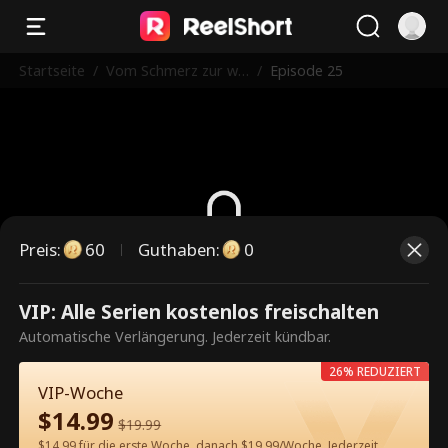
Startseite
/
Vom Schmerz zur wa
/
Episode 25
hren Liebe
Preis
:
60
Guthaben
:
0
Dies ist eine kostenpflichtige
VIP: Alle Serien kostenlos freischalten
Episode. Bitte entsperren, um
Automatische Verlängerung. Jederzeit kündbar.
weiterzusehen.
26% REDUZIERT
VIP-Woche
$
14.99
$
19.99
60
Jetzt entsperren
$14.99 für die erste Woche, danach $19.99/Woche. Jederzeit