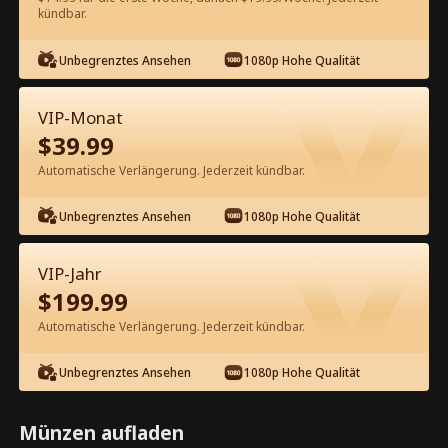
kündbar.
Kostenlos in der App ansehen
Unbegrenztes Ansehen
1080p Hohe Qualität
VIP-Monat
$
39.99
Automatische Verlängerung. Jederzeit kündbar.
Unbegrenztes Ansehen
1080p Hohe Qualität
Episode 25 - Vom Schmerz zur
wahren Liebe Kompletter Film
VIP-Jahr
$
199.99
1-28
Alle Episoden
Automatische Verlängerung. Jederzeit kündbar.
23
24
25
26
27
28
Unbegrenztes Ansehen
1080p Hohe Qualität
Münzen aufladen