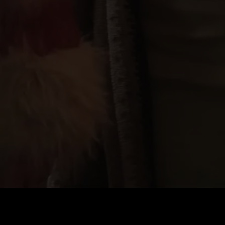
Preis
:
60
Guthaben
:
0