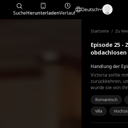
Deutsch
Suche
Herunterladen
Verlauf
Startseite
/
Zu Wei
achlos
nn fin
Episode 25 -
obdachlosen 
Kompletter 
Handlung der Epi
Victoria sollte m
zurückkehren, um
wurde sie von ihm
Romantisch
Villa
Hochze