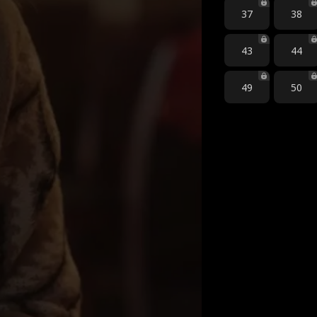
37
38
43
44
49
50