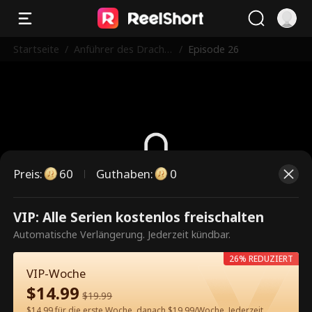
Startseite
/
Anführer des Drache
/
Episode 26
nbundes
Preis
:
60
Guthaben
:
0
Dies ist eine kostenpflichtige
VIP: Alle Serien kostenlos freischalten
Episode. Bitte entsperren, um
Automatische Verlängerung. Jederzeit kündbar.
weiterzusehen.
26% REDUZIERT
VIP-Woche
$
14.99
$
19.99
60
Jetzt entsperren
$14.99 für die erste Woche, danach $19.99/Woche. Jederzeit