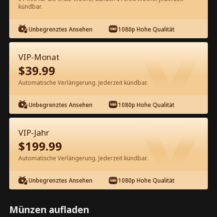
kündbar.
Kostenlos in der App ansehen
Unbegrenztes Ansehen
1080p Hohe Qualität
VIP-Monat
$
39.99
Automatische Verlängerung. Jederzeit kündbar.
Unbegrenztes Ansehen
1080p Hohe Qualität
Episode 26 - Anführer des
Drachenbundes Kompletter Film
VIP-Jahr
$
199.99
1-50
51-100
Alle Episoden
Automatische Verlängerung. Jederzeit kündbar.
26
27
28
29
30
3
Unbegrenztes Ansehen
1080p Hohe Qualität
Münzen aufladen