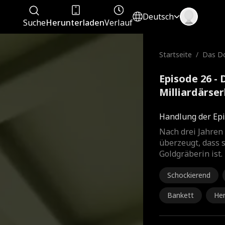
Deutsch
Suche
Herunterladen
Verlauf
Startseite
/
Das Do
Milliar
Episode 26 -
Milliardärse
Handlung der Epi
Nach drei Jahren
überzeugt, dass s
Goldgräberin ist
Schockierend
Bankett
He