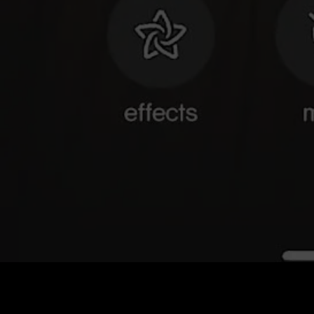
Preis
:
60
Guthaben
:
0