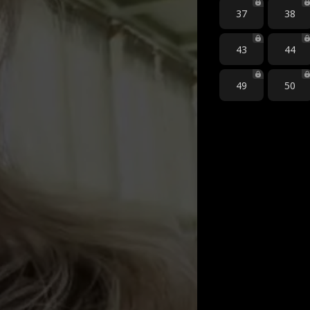
37
38
43
44
49
50