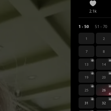
2.1k
1 - 50
51 - 70
1
2
7
8
13
14
19
20
25
26
31
32