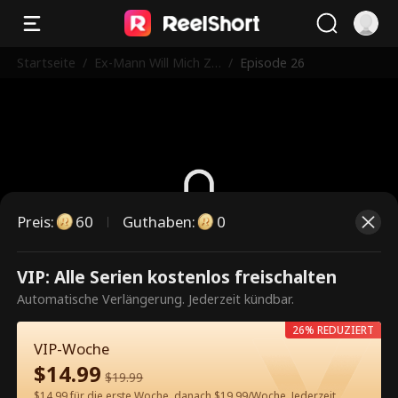
Startseite
/
Ex-Mann Will Mich Zu
/
Episode 26
rück
Preis
:
60
Guthaben
:
0
Dies ist eine kostenpflichtige
VIP: Alle Serien kostenlos freischalten
Episode. Bitte entsperren, um
Automatische Verlängerung. Jederzeit kündbar.
weiterzusehen.
26% REDUZIERT
VIP-Woche
$
14.99
$
19.99
60
Jetzt entsperren
$14.99 für die erste Woche, danach $19.99/Woche. Jederzeit