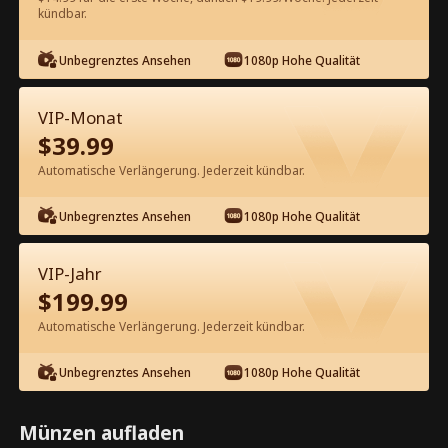
kündbar.
Kostenlos in der App ansehen
Unbegrenztes Ansehen
1080p Hohe Qualität
VIP-Monat
$
39.99
Automatische Verlängerung. Jederzeit kündbar.
Unbegrenztes Ansehen
1080p Hohe Qualität
Episode 26 - Ex-Mann Will Mich
Zurück Kompletter Film
VIP-Jahr
$
199.99
1-50
51-99
Alle Episoden
Automatische Verlängerung. Jederzeit kündbar.
26
27
28
29
30
3
Unbegrenztes Ansehen
1080p Hohe Qualität
Münzen aufladen