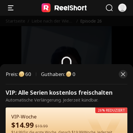
Startseite
/
Liebe nach der Wiede
/
Episode 26
rgeburt: Verwöhnt v
om Onkel
Preis
:
60
Guthaben
:
0
Dies ist eine kostenpflichtige
VIP: Alle Serien kostenlos freischalten
Episode. Bitte entsperren, um
Automatische Verlängerung. Jederzeit kündbar.
weiterzusehen.
26% REDUZIERT
VIP-Woche
$
14.99
$
19.99
60
Jetzt entsperren
$14.99 für die erste Woche, danach $19.99/Woche. Jederzeit