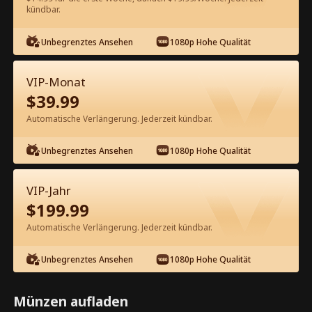
kündbar.
Kostenlos in der App ansehen
Unbegrenztes Ansehen
1080p Hohe Qualität
VIP-Monat
$
39.99
Automatische Verlängerung. Jederzeit kündbar.
Unbegrenztes Ansehen
1080p Hohe Qualität
Episode 26 - Liebe nach der
Wiedergeburt: Verwöhnt vom Onkel
VIP-Jahr
Kompletter Film
$
199.99
1-50
51-95
Alle Episoden
Automatische Verlängerung. Jederzeit kündbar.
26
27
28
29
30
3
Unbegrenztes Ansehen
1080p Hohe Qualität
Münzen aufladen