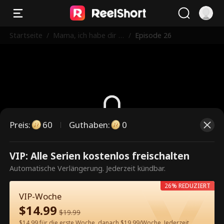
Startseite
/
Mama, ich habe dir ei
/
Episode 26
n Date
Preis
:
60
Guthaben
:
0
Dies ist eine kostenpflichtige
VIP: Alle Serien kostenlos freischalten
Episode. Bitte entsperren, um
Automatische Verlängerung. Jederzeit kündbar.
weiterzusehen.
26% REDUZIERT
VIP-Woche
$
14.99
$
19.99
60
Jetzt entsperren
$14.99 für die erste Woche, danach $19.99/Woche. Jederzeit