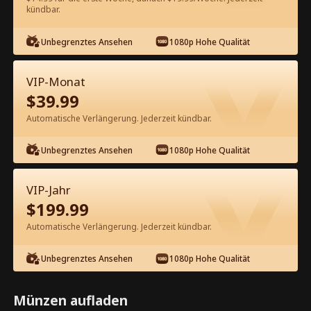
kündbar.
Kostenlos in der App ansehen
Unbegrenztes Ansehen
1080p Hohe Qualität
VIP-Monat
$
39.99
Automatische Verlängerung. Jederzeit kündbar.
Unbegrenztes Ansehen
1080p Hohe Qualität
Episode 26 - Mama, ich habe dir ein
Date Kompletter Film
VIP-Jahr
$
199.99
0-49
50-77
Alle Episoden
Automatische Verlängerung. Jederzeit kündbar.
26
27
28
29
30
3
Unbegrenztes Ansehen
1080p Hohe Qualität
Münzen aufladen