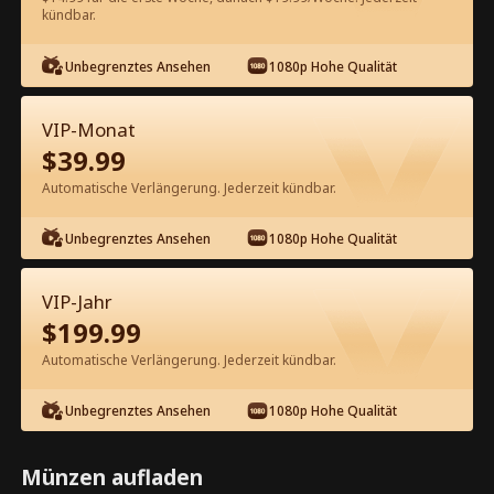
kündbar.
Kostenlos in der App ansehen
Unbegrenztes Ansehen
1080p Hohe Qualität
VIP-Monat
$
39.99
Automatische Verlängerung. Jederzeit kündbar.
Unbegrenztes Ansehen
1080p Hohe Qualität
Episode 26 - Vom Teufel entführt
Kompletter Film
VIP-Jahr
$
199.99
1-50
51-57
Alle Episoden
Automatische Verlängerung. Jederzeit kündbar.
26
27
28
29
30
3
Unbegrenztes Ansehen
1080p Hohe Qualität
Münzen aufladen