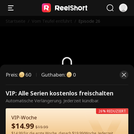
Startseite
/
Vom Teufel entführt
/
Episode 26
Preis
:
60
Guthaben
:
0
Dies ist eine kostenpflichtige
VIP: Alle Serien kostenlos freischalten
Episode. Bitte entsperren, um
Automatische Verlängerung. Jederzeit kündbar.
weiterzusehen.
26% REDUZIERT
VIP-Woche
$
14.99
$
19.99
60
Jetzt entsperren
$14.99 für die erste Woche, danach $19.99/Woche. Jederzeit