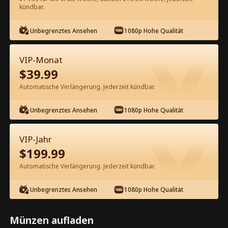
kündbar.
Kostenlos in der App ansehen
Unbegrenztes Ansehen
1080p Hohe Qualität
VIP-Monat
$
39.99
Automatische Verlängerung. Jederzeit kündbar.
Unbegrenztes Ansehen
1080p Hohe Qualität
Episode 27 - Geh weg, Stiefmutter, du
hast es ganz falsch! Kompletter Film
VIP-Jahr
$
199.99
0-49
50-55
Alle Episoden
Automatische Verlängerung. Jederzeit kündbar.
27
28
29
30
31
3
Unbegrenztes Ansehen
1080p Hohe Qualität
Münzen aufladen